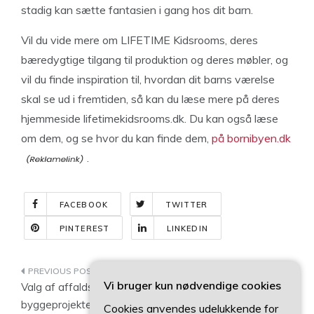
stadig kan sætte fantasien i gang hos dit barn.
Vil du vide mere om LIFETIME Kidsrooms, deres
bæredygtige tilgang til produktion og deres møbler, og
vil du finde inspiration til, hvordan dit barns værelse
skal se ud i fremtiden, så kan du læse mere på deres
hjemmeside lifetimekidsrooms.dk. Du kan også læse
om dem, og se hvor du kan finde dem,
på bornibyen.dk
.
FACEBOOK
TWITTER
PINTEREST
LINKEDIN
Indlægsnavigation
Vi bruger kun nødvendige cookies
Valg af affaldsløsning til
Wilfa varmepumpe:
byggeprojektet: Sådan
Prisbillige luft til luft
Cookies anvendes udelukkende for